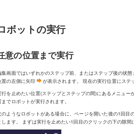
ロボットの実行
任意の位置まで実行
編集画面ではいずれかのステップ前、またはステップ後の状態
forward
位置の左側に矢印
が表示されます。 現在の実行位置にステ
実行を止めたい位置(ステップとステップの間)にあるメニュー
置までロボットが実行されます。
次のようなロボットがある場合に、ページを開いた後の1回目
とします。 まずは実行を止めたい1回目のクリックの下の隙間